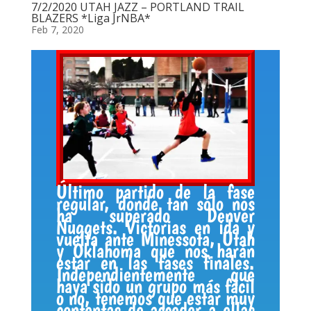
7/2/2020 UTAH JAZZ – PORTLAND TRAIL
BLAZERS *Liga JrNBA*
Feb 7, 2020
Último partido de la fase
regular, donde tan sólo nos
ha superado Denver
Nuggets. Victorias en ida y
vuelta ante Minessota, Utah
y Oklahoma que nos harán
estar en las fases finales.
Independientemente que
haya sido un grupo más fácil
o no, tenemos que estar muy
contentas de acceder a ellas