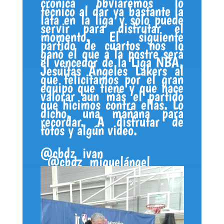
crónica obviaremos lo
técnico al dar ya bastante la
lata en la liga y sólo puede
servir para disfrutar el
momento. El siguiente
partido de cuartos nos lo
ganó el que a la postre será
el vencedor de la Liga NBA,
Jesuitas Ángeles Lakers al
que felicitamos por el gran
equipo que tiene y que hace
valorar aun más el partido
que hicimos contra ellas. Lo
dicho, una mañana para
recordar. A disfrutar de
fotos y algún video.
@cbdz_ivan
@cbdz_miguelángel