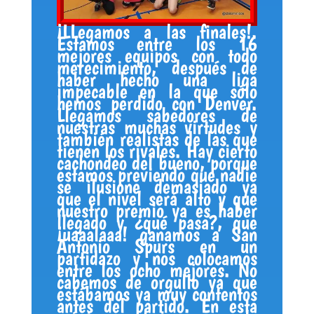
¡LLegamos a las finales!.
Estamos entre los 16
mejores equipos con todo
merecimiento, después de
haber hecho una liga
impecable en la que sólo
hemos perdido con Denver.
Llegamos sabedores de
nuestras muchas virtudes y
también realistas de las que
tienen los rivales. Hay cierto
cachondeo del bueno, porque
estamos previendo que nadie
se ilusione demasiado ya
que el nivel será alto y que
nuestro premio ya es haber
llegado y ¿qué pasa?, que
¡uaaalaaa! ganamos a San
Antonio Spurs en un
partidazo y nos colocamos
entre los ocho mejores. No
cabemos de orgullo ya que
estábamos ya muy contentos
antes del partido. En esta