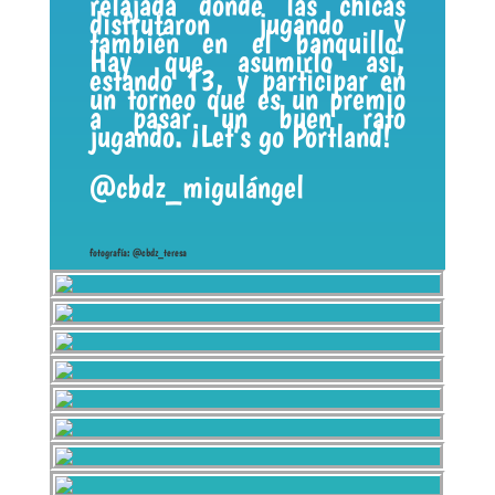
relajada donde las chicas
disfrutaron jugando y
también en el banquillo.
Hay que asumirlo así,
estando 13, y participar en
un torneo que es un premio
a pasar un buen rato
jugando. ¡Let’s go Portland!
@cbdz_migulángel
fotografía: @cbdz_teresa