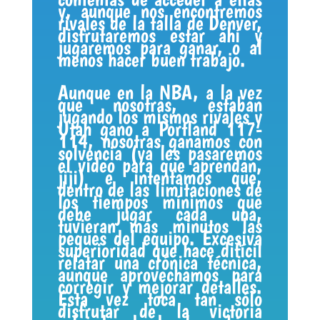
y, aunque nos encontremos
rivales de la talla de Denver,
disfrutaremos estar ahí y
jugaremos para ganar, o al
menos hacer buen trabajo.
Aunque en la NBA, a la vez
que nosotras, estaban
jugando los mismos rivales y
Utah gano a Portland 117-
114, nosotras ganamos con
solvencia (ya les pasaremos
el vídeo para que aprendan,
jiji) e intentamos que,
dentro de las limitaciones de
los tiempos mínimos que
debe jugar cada una,
tuvieran más minutos las
peques del equipo. Excesiva
superioridad que hace difícil
relatar una crónica técnica,
aunque aprovechamos para
corregir y mejorar detalles.
Esta vez toca tan sólo
disfrutar de la victoria