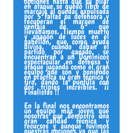
opciones hasta que su pilar
en ataque se quedó libre de
marcaje al quedar expulsada
por 5 faltas su defensora y
recuperan el margen de
ventaja de 6 que
llevábamos. Tiempo muerto
y apagón de luces en el
pabellón, que como ayuda
divina, cuando daban el
partido por ganado, se
encuentran a un Dominicos
espectacular en defensa y
ataque jugando como el gran
equipo que son y poniendo
en práctica su gran técnica y
tiro, dando la puntilla con
dos triples increíbles. ¡¡
Finalistas !!
En la final nos encontramos
un equipo más joven que
nosotras que demostró una
gran calidad técnica y
recursos y aunque tuvimos
nuestras opciones ya que las