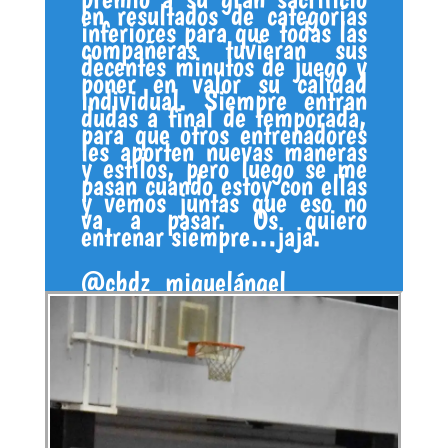
en resultados de categorías
inferiores para que todas las
compañeras tuvieran sus
decentes minutos de juego y
poner en valor su calidad
individual. Siempre entran
dudas a final de temporada,
para que otros entrenadores
les aporten nuevas maneras
y estilos, pero luego se me
pasan cuando estoy con ellas
y vemos juntas que eso no
va a pasar. Os quiero
entrenar siempre…jaja.
@cbdz_miguelángel